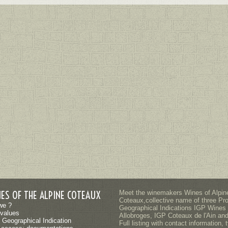
NES OF THE ALPINE COTEAUX
Meet the winemakers Wines of Alpin
Coteaux,collective name of three Pr
we ?
Geographical Indications IGP Wines 
values
Allobroges, IGP Coteaux de l'Ain and
 Geographical Indication
Full listing with contact information, 