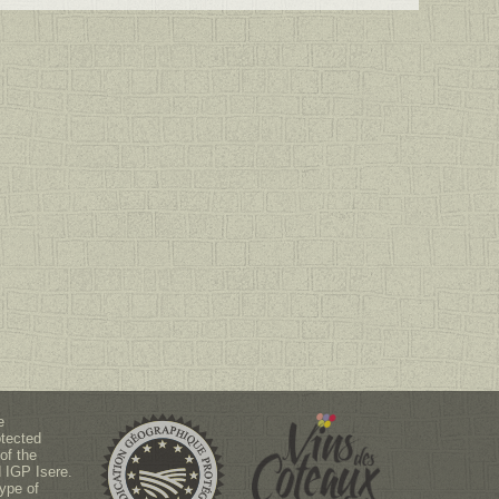
e
otected
of the
 IGP Isere.
type of